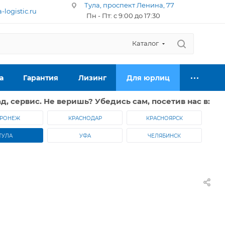
Тула, проспект Ленина, 77
logistic.ru
Пн - Пт: с 9:00 до 17:30
Каталог
а
Гарантия
Лизинг
Для юрлиц
д, сервис. Не веришь? Убедись сам, посетив нас в:
РОНЕЖ
КРАСНОДАР
КРАСНОЯРСК
ТУЛА
УФА
ЧЕЛЯБИНСК