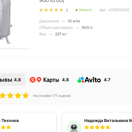
900.10.00)
Много
Арт.: 4019001000
2
Давление
—
10 атм
Объем ресивера
—
900 л
Вес
—
227 кг
зывы
4.8
4.8
4.7
На основе
171
оценок
 Тихонов
Надежда Витальевна 