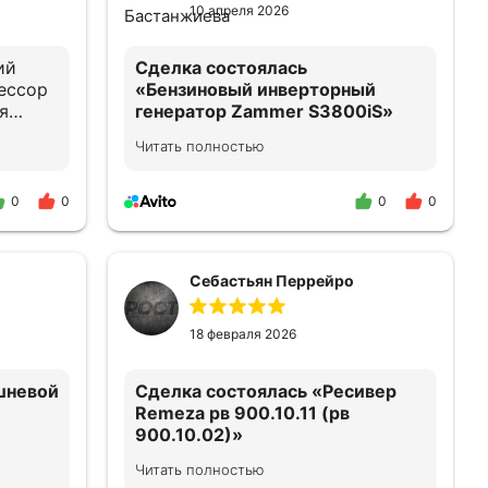
10 апреля 2026
ий
Сделка состоялась
ессор
«Бензиновый инверторный
я
генератор Zammer S3800iS»
ки
Читать полностью
Спасибо продавцу. Быстро,
сервисно! 🤝
0
0
0
0
ему
Себастьян Перрейро
ращусь
18 февраля 2026
шневой
Сделка состоялась
«Ресивер
Remeza рв 900.10.11 (рв
900.10.02)»
Читать полностью
санию.
все супер! ребята молодцы!