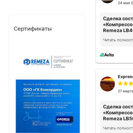
24 мая 
Сделка сос
«Компрессо
Сертификаты
Remeza LB4
Читать полнос
Все на выше
прконсульти
Express
27 март
Сделка сос
«Компрессо
Remeza LB5
Читать полнос
Все отлично