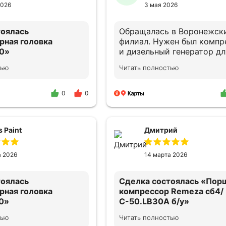
2026
3 мая 2026
тоялась
Обращалась в Воронежск
рная головка
филиал. Нужен был компр
0»
и дизельный генератор дл
частного дома. Сотрудни
тью
Читать полностью
м уровне! девушка
помогли подобрать
ровала как надо!
оборудование.
Квалифицированно
0
0
проконсультировали по
подключению и дальнейш
облуживанию. В случае
 Paint
Дмитрий
необходимости снова об
и порекомендую своим
знакомым.
а 2026
14 марта 2026
тоялась
Сделка состоялась
«Пор
рная головка
компрессор Remeza сб4/
0»
С-50.LB30A б/у»
тью
Читать полностью
, рекомендую 👍
Товар соответствует опи