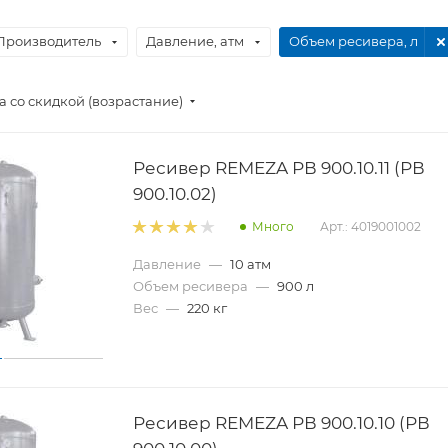
Производитель
Давление, атм
Объем ресивера, л
 со скидкой (возрастание)
Ресивер REMEZA РВ 900.10.11 (РВ
900.10.02)
Много
Арт.: 4019001002
Давление
—
10 атм
Объем ресивера
—
900 л
Вес
—
220 кг
Ресивер REMEZA РВ 900.10.10 (РВ