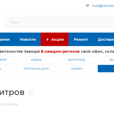
tula@remeza-
пании
Новости
Акции
Ремонт
Доставк
вительства Завода
! В каждом регионе
свой офис, скла
БУРГ
КАЗАНЬ
ВОЛГОГРАД
ВО
Ь
РОСТОВ-НА-ДОНУ
САМАРА
итров
2
00 литров