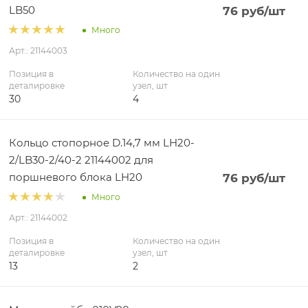
LB50
76
руб
/шт
Много
Арт.: 21144003
Позиция в
Количество на один
деталировке
узел, шт
30
4
Кольцо стопорное D.14,7 мм LH20-
2/LB30-2/40-2 21144002 для
поршневого блока LH20
76
руб
/шт
Много
Арт.: 21144002
Позиция в
Количество на один
деталировке
узел, шт
13
2