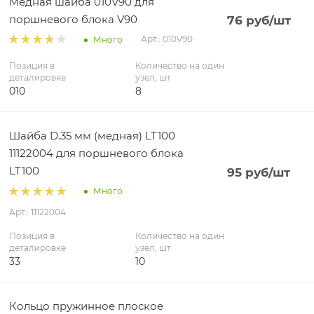
Медная шайба 010V90 для
поршневого блока V90
76
руб
/шт
Арт.: 010V90
Много
Позиция в
Количество на один
деталировке
узел, шт
010
8
Шайба D.35 мм (медная) LT100
11122004 для поршневого блока
LT100
95
руб
/шт
Много
Арт.: 11122004
Позиция в
Количество на один
деталировке
узел, шт
33
10
Кольцо пружинное плоское