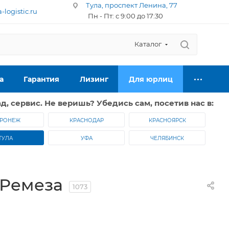
Тула, проспект Ленина, 77
logistic.ru
Пн - Пт: с 9:00 до 17:30
Каталог
а
Гарантия
Лизинг
Для юрлиц
д, сервис. Не веришь? Убедись сам, посетив нас в:
РОНЕЖ
КРАСНОДАР
КРАСНОЯРСК
ТУЛА
УФА
ЧЕЛЯБИНСК
 Ремеза
1073