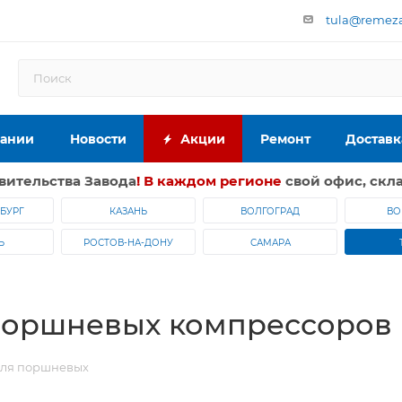
tula@remeza-
пании
Новости
Акции
Ремонт
Доставк
вительства Завода
! В каждом регионе
свой офис, скла
БУРГ
КАЗАНЬ
ВОЛГОГРАД
ВО
Ь
РОСТОВ-НА-ДОНУ
САМАРА
поршневых компрессоров
для поршневых