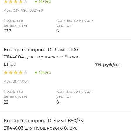
Много
Арт.: 037W80, 032V80
Позиция в
Количество на один
деталировке
узел, шт
037
6
Кольцо стопорное D.19 мм LT100
21144004 для поршневого блока
LT100
76
руб
/шт
Много
Арт.: 21144004
Позиция в
Количество на один
деталировке
узел, шт
22
8
Кольцо стопорное D.15 мм LB50/75
21144003 для поршневого блока