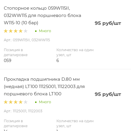
Стопорное кольцо 059W115II,
032WW115 для поршневого блока
W115-10 (10 бар)
95
руб
/шт
Много
Арт.: 059W115II, 032WW115
Позиция в
Количество на один
деталировке
узел, шт
059
6
Прокладка подшипника D.80 мм
(медная) LT100 11125001, 11122003 для
поршневого блока LT100
95
руб
/шт
Много
Арт.: 11125001, 11122003
Позиция в
Количество на один
деталировке
узел, шт