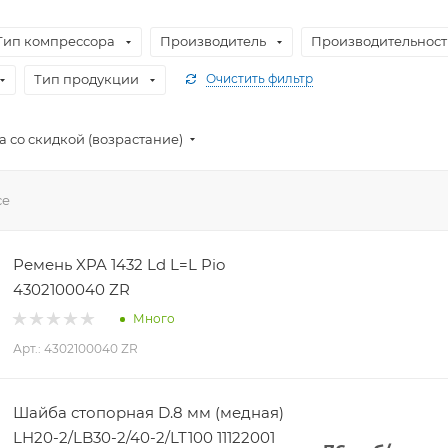
Тип компрессора
Производитель
Производительность
Тип продукции
Очистить фильтр
 со скидкой (возрастание)
се
Ремень XPA 1432 Ld L=L Pio
4302100040 ZR
Много
Арт.: 4302100040 ZR
Шайба стопорная D.8 мм (медная)
LH20-2/LB30-2/40-2/LT100 11122001