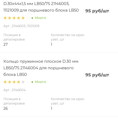
D.30х44х1,5 мм LB50/75 21146003,
11121009 для поршневого блока LB50
95
руб
/шт
Много
Арт.: 21146003, 11121009
Позиция в
Количество на один
деталировке
узел, шт
27
1
Кольцо пружинное плоское D.30 мм
LB50/75 21146004 для поршневого
блока LB50
95
руб
/шт
Много
Арт.: 21146004
Позиция в
Количество на один
деталировке
узел, шт
26
1