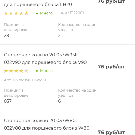
76
руб
/шт
для поршневого блока LH20
Арт.: 11122001
Много
Позиция в
Количество на один
деталировке
узел, шт
28
2
Стопорное кольцо 20 057W95II,
032V90 для поршневого блока V90
76
руб
/шт
Много
Арт.: 057W95II, 032V90
Позиция в
Количество на один
деталировке
узел, шт
057
6
Стопорное кольцо 20 037W80,
032V80 для поршневого блока W80
76
руб
/шт